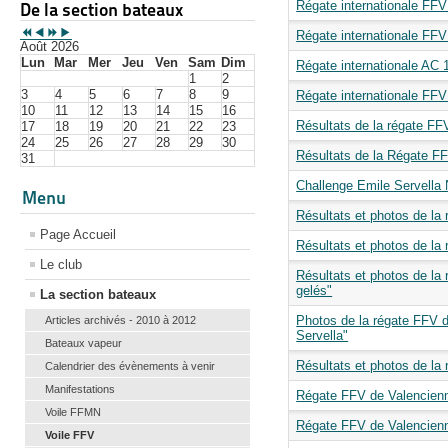
Régate internationale FFV
De la section bateaux
Régate internationale FFV
Août 2026
Lun
Mar
Mer
Jeu
Ven
Sam
Dim
Régate internationale AC 
1
2
3
4
5
6
7
8
9
Régate internationale FFV
10
11
12
13
14
15
16
Résultats de la régate F
17
18
19
20
21
22
23
24
25
26
27
28
29
30
Résultats de la Régate FF
31
Challenge Emile Servella
Menu
Résultats et photos de la 
Page Accueil
Résultats et photos de la
Le club
Résultats et photos de la
gelés"
La section bateaux
Photos de la régate FFV d
Articles archivés - 2010 à 2012
Servella"
Bateaux vapeur
Résultats et photos de la
Calendrier des évènements à venir
Manifestations
Régate FFV de Valencien
Voile FFMN
Régate FFV de Valencien
Voile FFV