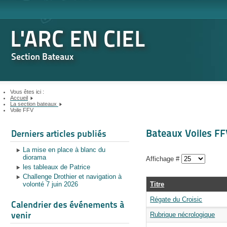
L'ARC EN CIEL
Section Bateaux
Vous êtes ici :
Accueil
La section bateaux
Voile FFV
Année
Mois
Année
Mois
Bateaux Voiles FF
précédente
Derniers articles publiés
précédent
suivante
suivant
La mise en place à blanc du
diorama
Affichage #
les tableaux de Patrice
Challenge Drothier et navigation à
volonté 7 juin 2026
Titre
Régate du Croisic
Calendrier des événements à
venir
Rubrique nécrologique