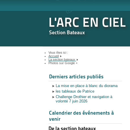
L'ARC EN CIEL
Section Bateaux
Vous êtes ici :
Accueil
La section bateaux
Photos sur Google +
Année
Mois
Année
Mois
précédente
Derniers articles publiés
précédent
suivante
suivant
La mise en place à blanc du diorama
les tableaux de Patrice
Challenge Drothier et navigation à
volonté 7 juin 2026
Calendrier des événements à
venir
De la section bateaux