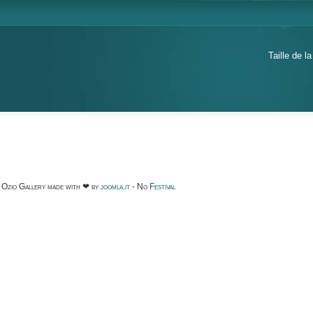
Taille de la
Ozio Gallery made with ❤ by
joomla.it
- No
Festival