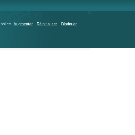
 police
Augmenter
Réinitialiser
Diminuer